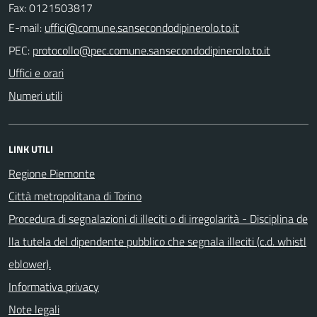
Fax: 0121503817
E-mail:
PEC:
Uffici e orari
Numeri utili
LINK UTILI
Regione Piemonte
Città metropolitana di Torino
Procedura di segnalazioni di illeciti o di irregolarità - Disciplina de
lla tutela del dipendente pubblico che segnala illeciti (c.d. whistl
eblower).
Informativa privacy
Note legali