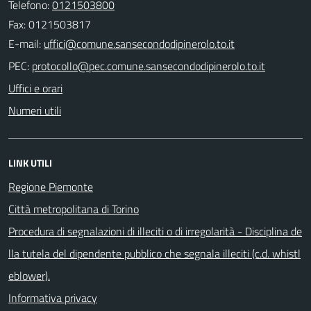
Telefono:
0121503800
Fax: 0121503817
E-mail:
PEC:
Uffici e orari
Numeri utili
LINK UTILI
Regione Piemonte
Città metropolitana di Torino
Procedura di segnalazioni di illeciti o di irregolarità - Disciplina de
lla tutela del dipendente pubblico che segnala illeciti (c.d. whistl
eblower).
Informativa privacy