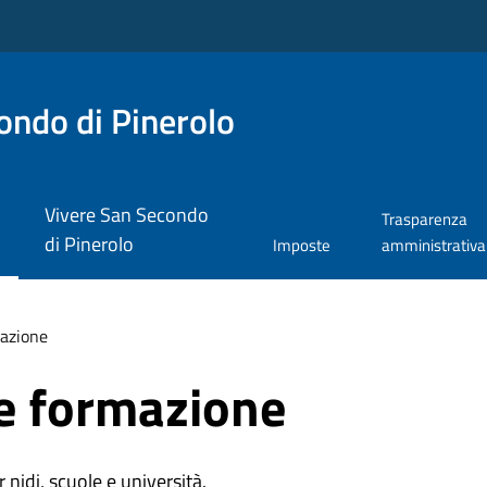
ndo di Pinerolo
Vivere San Secondo
Trasparenza
di Pinerolo
Imposte
amministrativa
azione
e formazione
r nidi, scuole e università.