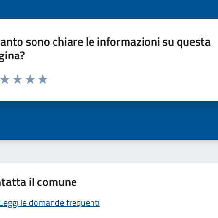
anto sono chiare le informazioni su questa
gina?
a da 1 a 5 stelle la pagina
ta 1 stelle su 5
Valuta 2 stelle su 5
Valuta 3 stelle su 5
Valuta 4 stelle su 5
Valuta 5 stelle su 5
tatta il comune
Leggi le domande frequenti