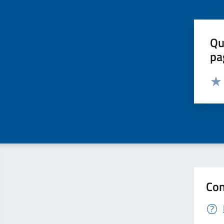
Qu
pa
Valut
Valu
Con