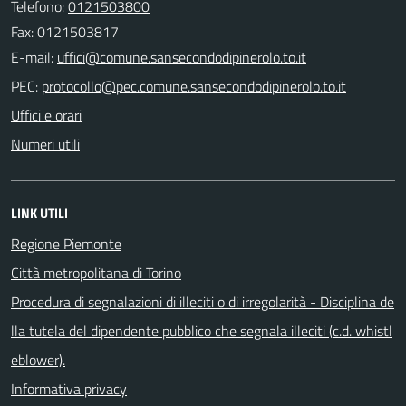
Telefono:
0121503800
Fax: 0121503817
E-mail:
PEC:
Uffici e orari
Numeri utili
LINK UTILI
Regione Piemonte
Città metropolitana di Torino
Procedura di segnalazioni di illeciti o di irregolarità - Disciplina de
lla tutela del dipendente pubblico che segnala illeciti (c.d. whistl
eblower).
Informativa privacy