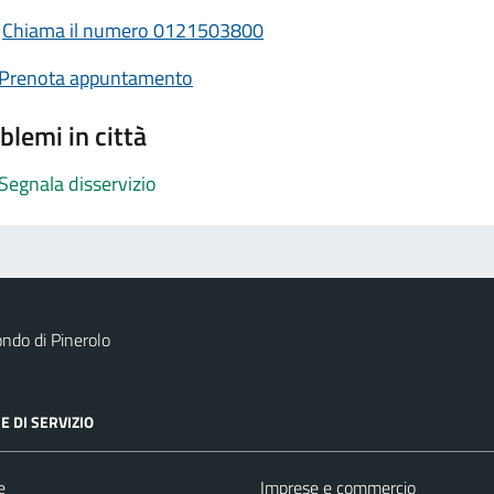
Chiama il numero 0121503800
Prenota appuntamento
blemi in città
Segnala disservizio
ndo di Pinerolo
E DI SERVIZIO
e
Imprese e commercio