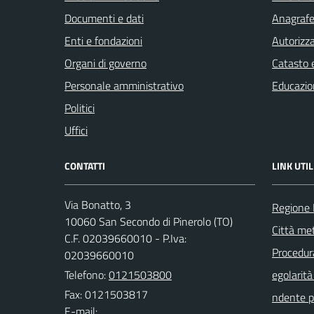
Documenti e dati
Anagrafe 
Enti e fondazioni
Autorizza
Organi di governo
Catasto e
Personale amministrativo
Educazio
Politici
Uffici
CONTATTI
LINK UTIL
Via Bonatto, 3
Regione
10060 San Secondo di Pinerolo (TO)
Città met
C.F. 02039660010 - P.Iva:
Procedura 
02039660010
Telefono:
0121503800
egolarità
Fax: 0121503817
ndente pu
E-mail: