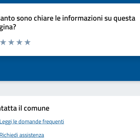
anto sono chiare le informazioni su questa
gina?
a da 1 a 5 stelle la pagina
ta 1 stelle su 5
Valuta 2 stelle su 5
Valuta 3 stelle su 5
Valuta 4 stelle su 5
Valuta 5 stelle su 5
tatta il comune
Leggi le domande frequenti
Richiedi assistenza