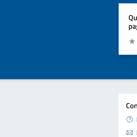
Qu
pa
Valut
Valu
Con