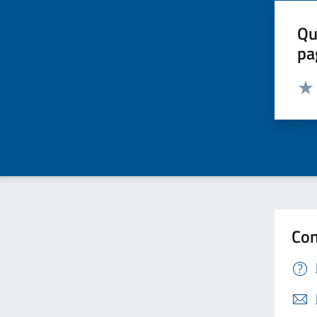
Qu
pa
Valut
Valu
Con