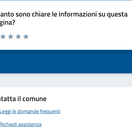
anto sono chiare le informazioni su questa
gina?
a da 1 a 5 stelle la pagina
ta 1 stelle su 5
Valuta 2 stelle su 5
Valuta 3 stelle su 5
Valuta 4 stelle su 5
Valuta 5 stelle su 5
tatta il comune
Leggi le domande frequenti
Richiedi assistenza