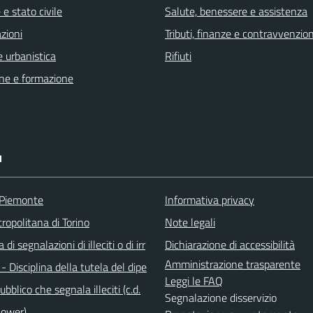
e stato civile
Salute, benessere e assistenza
zioni
Tributi, finanze e contravvenzion
 urbanistica
Rifiuti
ne e formazione
I
 Piemonte
Informativa privacy
ropolitana di Torino
Note legali
di segnalazioni di illeciti o di irr
Dichiarazione di accessibilità
Amministrazione trasparente
 - Disciplina della tutela del dipe
Leggi le FAQ
bblico che segnala illeciti (c.d.
Segnalazione disservizio
lower).