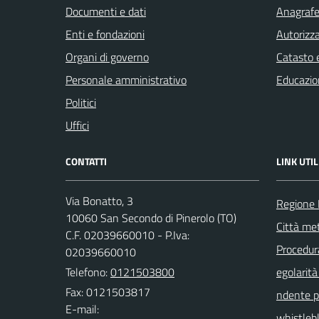
Documenti e dati
Anagrafe 
Enti e fondazioni
Autorizza
Organi di governo
Catasto e
Personale amministrativo
Educazio
Politici
Uffici
CONTATTI
LINK UTIL
Via Bonatto, 3
Regione
10060 San Secondo di Pinerolo (TO)
Città met
C.F. 02039660010 - P.Iva:
Procedura 
02039660010
Telefono:
0121503800
egolarità
Fax: 0121503817
ndente pu
E-mail:
whistleb