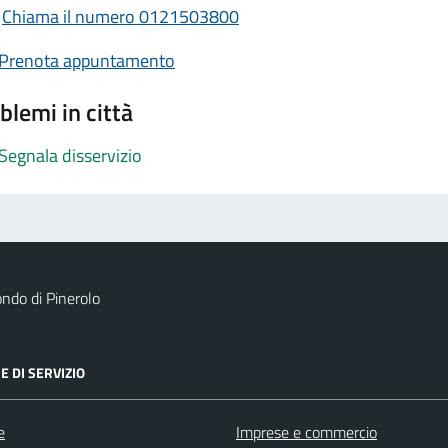
Chiama il numero 0121503800
Prenota appuntamento
blemi in città
Segnala disservizio
ndo di Pinerolo
E DI SERVIZIO
e
Imprese e commercio