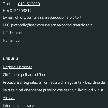
Telefono:
0121503800
Fax: 0121503817
E-mail:
PEC:
Uffici e orari
Numeri utili
LINK UTILI
Regione Piemonte
Città metropolitana di Torino
Procedura di segnalazioni di illeciti o di irregolarità - Disciplina de
lla tutela del dipendente pubblico che segnala illeciti (c.d. whistl
eblower).
Informativa privacy