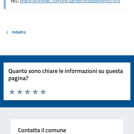
protocollo@pec.comune.sansecondodipinerolo.to.it
PEC:
Indietro
Quanto sono chiare le informazioni su questa
pagina?
Valuta da 1 a 5 stelle la pagina
Valuta 1 stelle su 5
Valuta 2 stelle su 5
Valuta 3 stelle su 5
Valuta 4 stelle su 5
Valuta 5 stelle su 5
Contatta il comune