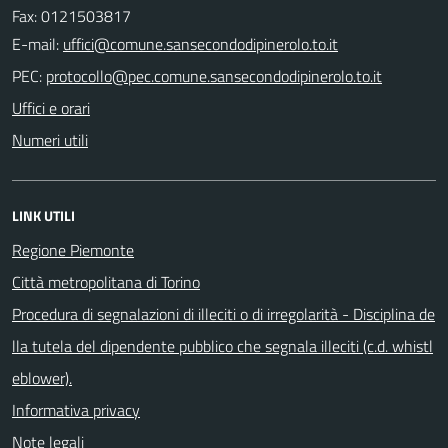
Fax: 0121503817
E-mail:
PEC:
Uffici e orari
Numeri utili
LINK UTILI
Regione Piemonte
Città metropolitana di Torino
Procedura di segnalazioni di illeciti o di irregolarità - Disciplina de
lla tutela del dipendente pubblico che segnala illeciti (c.d. whistl
eblower).
Informativa privacy
Note legali